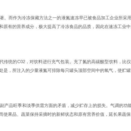
著。而作为冷冻保藏方法之一的液氮速冻早已被食品加工企业所采用
和原有的营养成分，极大提高了冷冻食品的品质，因此在速冻工业中
代传统的C02，对饮料进行充气包装。充了氮的高碳酸型饮料，比
处是，所注入的少量液氮可排除每只罐头顶部空间中的氧气，使贮罐
产品旺季和淡季供需方面的矛盾，减少贮存上的损失。气调的功能
而使果品、蔬菜保持采摘时的新鲜状态和原有营养价值，延长果蔬保