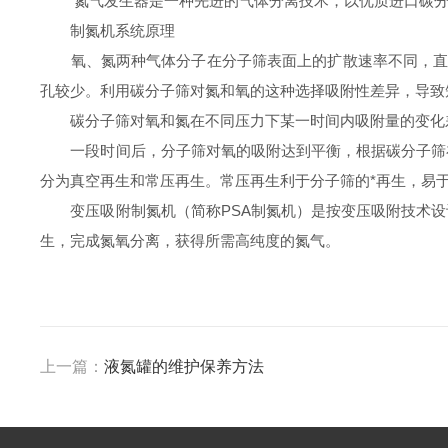
氮气发生器是一种先进的气体分离技术，以优质进口碳分子
制氮机系统原理
氧、氮两种气体分子在分子筛表面上的扩散速率不同，直径
孔较少。利用碳分子筛对氮和氧的这种选择吸附性差异，导致
碳分子筛对氧和氮在不同压力下某一时间内吸附量的变化
一段时间后，分子筛对氧的吸附达到平衡，根据碳分子筛在
分为真空再生和常压再生。常压再生利于分子筛的*再生，易
变压吸附制氮机（简称PSA制氮机）是按变压吸附技术设
生，完成氮氧分离，获得所需高纯度的氮气。
上一篇：
液氮罐的维护保养方法