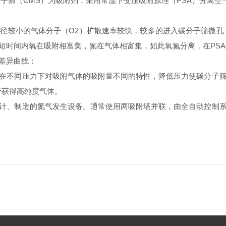
筛（CMS）为吸附剂，采用常温下变压吸附原理（PSA）分离空
较小的气体分子（O2）扩散速率较快，较多的进入碳分子筛微孔，
短时间内氧在吸附相富集，氮在气体相富集，如此氧氮分离，在PS
差异曲线：
不同压力下对吸附气体的吸附量不同的特性，降低压力使碳分子筛
于获得高纯度气体。
计、制造的氮气发生设备。通常使用两吸附塔并联，由全自动控制系