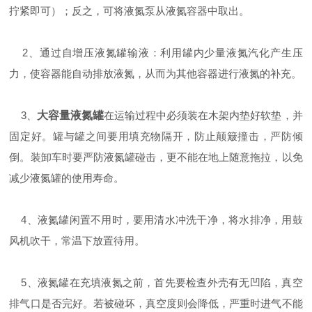
拧紧即可）；反之，可将液氮泵从液氮容器中取出。
2、通过自增压液氮罐输液：利用罐内少量液氮汽化产生压
力，使容器能自动排放液氮，从而为其他容器进行液氮的补充。
3、
大容量液氮罐
在运输过程中必须装在木架内垫好软垫，并
固定好。罐与罐之间要用填充物隔开，防止颠簸撞击，严防倾
倒。装卸车时要严防液氮罐碰击，更不能在地上随意拖拉，以免
减少液氮罐的使用寿命。
4、液氮罐闲置不用时，要用清水冲洗干净，将水排净，用鼓
风机吹干，常温下放置待用。
5、液氮罐在充填液氮之前，首先要检查外壳有无凹陷，真空
排气口是否完好。若被碰坏，真空度则会降低，严重时进气不能