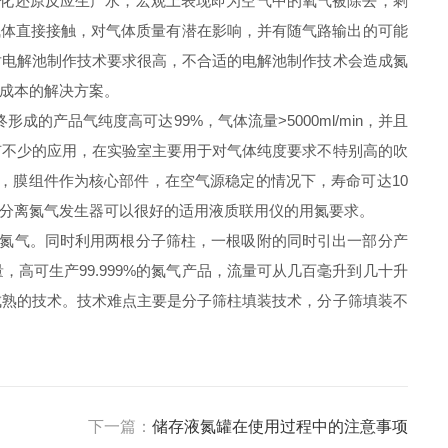
氧化还原反应生产水，宏观上表现即为空气中的氧气被除去，剩
与气体直接接触，对气体质量有潜在影响，并有随气路输出的可能
对电解池制作技术要求很高，不合适的电解池制作技术会造成氮
低成本的解决方案。
产品气纯度高可达99%，气体流量>5000ml/min，并且
有不少的应用，在实验室主要用于对气体纯度要求不特别高的吹
长，膜组件作为核心部件，在空气源稳定的情况下，寿命可达10
膜分离氮气发生器可以很好的适用液质联用仪的用氮要求。
度氮气。同时利用两根分子筛柱，一根吸附的同时引出一部分产
高可生产99.999%的氮气产品，流量可从几百毫升到几十升
成熟的技术。技术难点主要是分子筛柱填装技术，分子筛填装不
下一篇：
储存液氮罐在使用过程中的注意事项