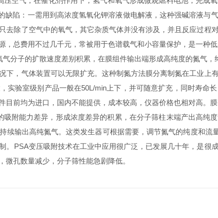
高压空气，在催化剂作用下，氢气和氧气形成微观燃料电池，完成
明显的缺陷：一需用到高浓度氢氧化钾溶液做电解液，这种强碱溶液
只去除了空气中的氧气，其它杂质气体并没有涉及，并且反应过程
来源，总费用不过几千元，常被用于色谱载气和小容量保护，是一种
分子的扩散速度差别积累，在膜组件输出端形成高纯度的氮气，终形成的
况下，气体装置可以无限扩充。这种制氮方法膜分离制氮在工业上
实验室级别产品一般在50L/min上下，并可随意扩充，同时寿命
件目前均为进口，国内不能提供，成本较高，仪器价格也相对高。
中的吸附能力差异，形成浓度差异的积累，在分子筛柱末端产出高纯
续输出高纯氮气。这类发生器可根据需要，调节氮气的纯度和流量，
制。PSA变压吸附技术在工业中应用很广泛，已发展几十年，是很
，微孔数量减少，分子筛性能急剧降低。