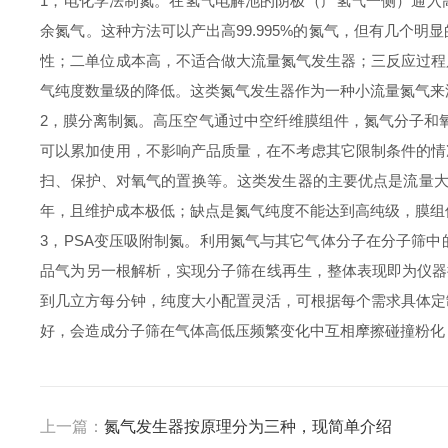
1，电化学法制氮。在氢气电解池的阴极（产氢气一侧）通入
余氮气。这种方法可以产出高99.995%的氮气，但有几个
性；二单位成本高，不适合做大流量氮气发生器；三反应过程
气纯度数量级的降低。这类氮气发生器作为一种小流量氮气
2，膜分离制氮。高压空气通过中空纤维膜组件，氮气分子和氧气
可以累加使用，不影响产品质量，在不考虑其它限制条件的情
扫、保护、对氧气的置换等。这类发生器的主要优点是流量大，
年，且维护成本极低；缺点是氮气纯度不能达到高纯级，膜组
3，PSA变压吸附制氮。利用氮气与其它气体分子在分子筛
品气为另一根解析，实现分子筛在线再生，整体表现即为仪器持
到几立方每分钟，纯度大小配置灵活，可根据每个需求具体定
好，会造成分子筛在气体高低压频繁变化中互相摩擦碰撞粉化
上一篇：
氮气发生器按原理分为三种，现简单介绍