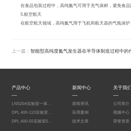
在食品包装过程中，高纯氮气可用于充气保鲜，避免食品因
5.航空航天
在航空航天领域，高纯氮气用于飞机和航天器的气氛保护、
上一篇：
智能型高纯度氮气发生器在半导体制造过程中的
产品中心
新闻中心
关于我
LNS20A实验室一体式20-25升/天液氮制备仪
新闻资讯
公司简介
DPL 400-110实验室110升自增压液氮补给罐
应用案例
视频中心
DPL 400-55实验室55升自增压液氮补给罐
技术文章
荣誉资质