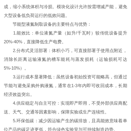
成，缩小系统体积与冷损。模块化设计允许按需增减产能，避免
大型设备低负荷运行的低效问题。
节能型液氮制取设备的主要特点与优势：
1.能效比：单位液氮产量（如升/千瓦时）较传统设备提升
20%-40%，直接降低生产电费。
2.分布式灵活部署：体积小巧，可直接部署于使用点附近，
消除长距离运输液氮的槽车能耗与蒸发损耗（运输损耗可达
5%-10%）。
3.运行成本显著降低：虽然设备初始投资可能略高，但通过
节能与避免采购外购液氮，通常在1-3年内即可收回成本，长期
经济效益突出。
4.供应稳定与自主可控：实现即产即用，不受外部供应商配
送、天气、交通等因素影响，保障实验或生产连续性。
5.环保低碳：减少因运输产生的碳排放，且高能效意味着单
位产品的碳足迹更低，符合绿色实验室与可持续制造趋势。