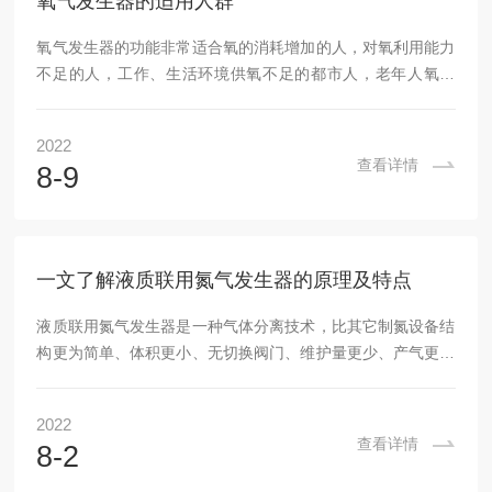
氧气发生器的适用人群
氧气发生器的功能非常适合氧的消耗增加的人，对氧利用能力
不足的人，工作、生活环境供氧不足的都市人，老年人氧保
健，其作用明显，提升场所空气的含氧量，改善亚健康状态，
提升身体内的含氧量，长期使用，可争强记忆力，保持旺盛精
2022
力，缓解衰老。氧气发生器适用人群：1、氧的消耗增加的
查看详情
8-9
人：用脑过度的脑力劳动者，包括知识分子、老板经理、参加
考试的学生；生活节奏紧张的都市人；长途驾驶的司机等。
2、对氧利用能力不足的人：包括患有呼吸道(鼻敏感、哮喘、
慢支)、心血管(高血压、冠心病)、脑血管(中风)、血...
一文了解液质联用氮气发生器的原理及特点
液质联用氮气发生器是一种气体分离技术，比其它制氮设备结
构更为简单、体积更小、无切换阀门、维护量更少、产气更快
(≤3分钟)、增容方便等。以膜分离空气制取高纯度的氮气，空
气经压缩机压缩过滤后进入高分子膜过滤器，由于各种气体在
2022
膜中溶解度和扩散系数不同，导致不同气体在膜中相对渗透速
查看详情
8-2
率不同，在一定压力条件下，利用氧和氮等不同性质的气体在
膜中具有不同的渗透速率来使氧和氮分离。工作原理：膜分离