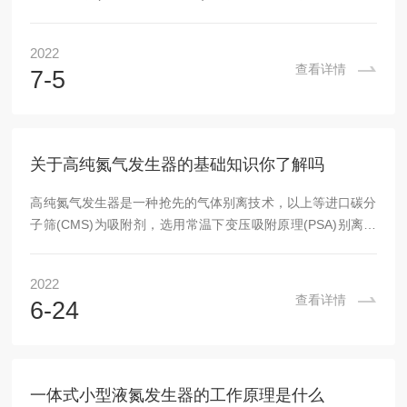
膨胀以获得低温冷却。内置无油空压机、PSA变压吸附制氮
机、制冷机、氦气压缩机和杜瓦罐，并通过彩色触摸屏控制，
2022
一键即可全自动运行。制液氮设备的基本工艺流程：空气经空
查看详情
7-5
压机压缩后，经过除尘、除油、干燥后，进入空气储罐，经过
空气进气阀、左吸进气阀进入左吸附塔，塔压力升高，压缩空
气中的氧分子被碳分子筛吸附，未吸附的氮气穿过吸附床，经
过左吸出气阀、氮气产气阀进入氮气...
关于高纯氮气发生器的基础知识你了解吗
高纯氮气发生器是一种抢先的气体别离技术，以上等进口碳分
子筛(CMS)为吸附剂，选用常温下变压吸附原理(PSA)别离空
气制取高纯度的氮气。氧、氮两种气体分子在分子筛表面上的
分散速率不相同，直径较小的气体分子(O2)分散速率较快，较
2022
多的进入碳分子筛微孔，直径较大的气体分子(N2)分散速率较
查看详情
6-24
慢，进入碳分子筛微孔较少。运用碳分子筛对氮和氧的这种选
择吸附性差异，致使短时分内氧在吸附相富集，氮在气体相富
集，如此氧氮别离，在PSA条件下得到气相富集物氮气。高纯
氮气发生器的必定流量、纯度的普...
一体式小型液氮发生器的工作原理是什么