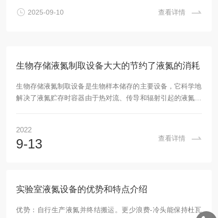
或面临场地、运维等场景适配难题，与企业和样本库的实际供
2025-09-10
查看详情
液需求存在显著矛盾，叠加能耗、折旧等多重成本劣势，最终
导致其在经济性和实用性上均难以满足需求，具体原因如下：
一、产量刚性与...
生物存储液氮制取设备大大的节约了液氮的消耗
生物存储液氮制取设备是生物样本储存的主要设备，它科学地
解决了液氮贮存时容器由于热对流、传导和辐射引起的液氮大
量蒸发损失的难题。随着科学技术的发展和人类社会的进步，
高真空多层绝热技术及其新材料、新工艺被采用，使液氮容器
2022
具备了优良的绝热性能，可将其保存的液氮（－196℃）的自
查看详情
9-13
然蒸发损失降到更低，因此，液氮容器产品被广泛运用在畜牧
业、医疗及科研、机械加工等领域。以液氮作为致冷剂，保存
动物精液、器官、菌种和其它生物样本。液氮是从大气中分离
出来的，采用的是干净的空气，经过加压、冷却的步...
实验室液氮设备的优势和特点介绍
优势：自行生产液氮并终结搬运。更少浪费-冷头能保持杜瓦