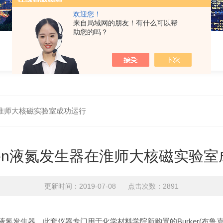
欢迎您！
来自局域网的朋友！有什么可以帮
助您的吗？
器在淮师大核磁实验室成功运行
egen液氮发生器在淮师大核磁实验
更新时间：2019-07-08 点击次数：2891
N1C液氮发生器。此套仪器专门用于化学材料学院新购置的Burker(布鲁克)