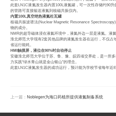
此套LN1C液氮发生器内置100L液氮罐，可一次性存储约90
的管路可直接输送液氮到核磁共振仪内。
内置100L真空绝热液氮杜瓦罐
核磁共振波谱法(Nuclear Magnetic Resonance Spectrosc
物的成分。
NMR的超导磁体浸在液氦环境中，液氦外边一层是液氮。液
淮北师范大学现有2套其他品牌的液氮发生器在运行，不仅占地
省运行能耗。
HMI触摸屏，液位在90%时自动停止
安徽淮北师范大学位于苏、鲁、豫、皖四省交界处，是一所多
力实践“绿水青山就是金山银山”的理念。
此套LN1C液氮发生器的成功运行，预计能为学校节省每年近
上一篇：
Noblegen为海口药植所提供液氮制备系统