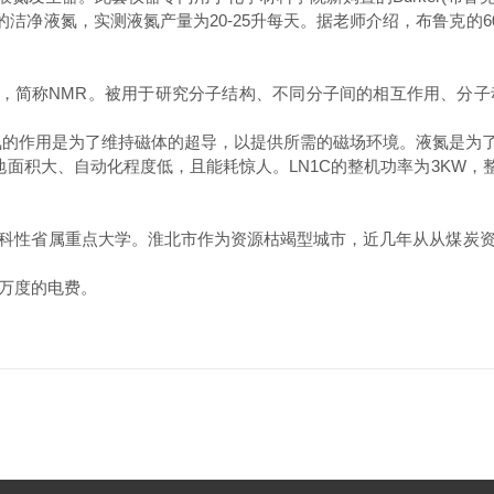
升的洁净液氮，实测液氮产量为20-25升每天。据老师介绍，布鲁克的
opy)，简称NMR。
被用于研究分子结构、不同分子间的相互作用、分子
氦的作用是为了维持磁体的超导，以提供所需的磁场环境。液氮是为了
面积大、自动化程度低，且能耗惊人。LN1C的整机功率为3KW，整
科性省属重点大学。淮北市作为资源枯竭型城市，近几年从从煤炭
8万度的电费。