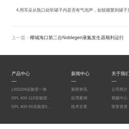
4.用耳朵从瓶口处听罐子内是否有气泡声，如较频繁则罐子
上一篇：
椰城海口第二台Noblegen液氮发生器顺利运行
产品中心
新闻中心
关于我
LNS20A实验室一体式20-25升/天液氮制备仪
新闻资讯
公司简介
DPL 400-110实验室110升自增压液氮补给罐
应用案例
视频中心
DPL 400-55实验室55升自增压液氮补给罐
技术文章
荣誉资质