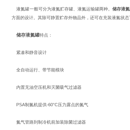
液氮罐一般可分为液氮贮存罐、液氮运输罐两种。
储存液氮
方面的设计。其除可静置贮存外物品外，还可在充装液氮状态
储存液氮罐
特点：
紧凑和静音设计
全自动运行、带节能模块
内置无油空压机和灭菌吸气过滤器
PSA制氮机提供-60°C压力露点的氮气
氮气管路到制冷机前加装除菌过滤器