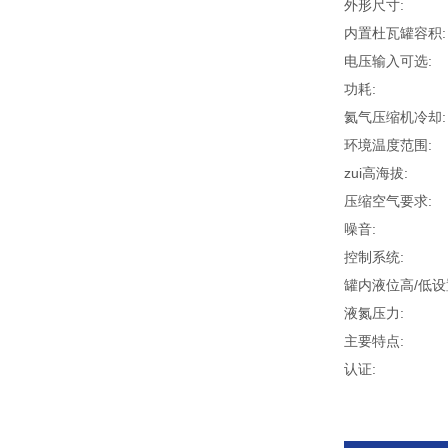
外形尺寸:
内置杜瓦罐容积:
电压输入可选:
功耗:
氦气压缩机冷却:
环境温度范围:
zui高海拔:
压缩空气要求:
噪音:
控制系统:
罐内液位高/低设
液氮压力:
主要特点:
认证: