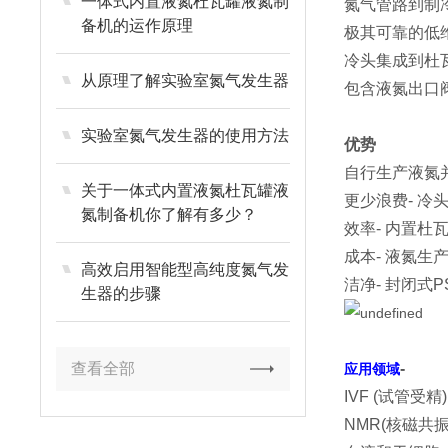
一体式内置液氮杜瓦罐液氮制
氮气管路到制
备机的运作原理
极其可靠的低
冷头集成到杜
从原理了解实验室氮气发生器
包含液氮出口
实验室氮气发生器的使用方法
优势
自行生产液氮
关于一体式内置液氮杜瓦罐液
更少浪费- 
氮制备机你了解有多少？
效率- 内置
成本- 液氮
高效启用智能型高纯度氮气发
洁净- 封闭
生器的步骤
查看全部
-
应用领域
IVF (试管受
NMR(核磁共