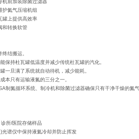
冷机前加装除菌过滤器
维护氦气压缩机组
瓦罐上提供高效率
阀和转换软管
并终结搬运。
冷头能保持杜瓦罐低温度并减少传统杜瓦罐的汽化。
杜瓦罐一旦满了系统就自动待机，减少能耗。
生产成本只有运输液氮的三分之一。
式PSA制氮循环系统、制冷机和除菌过滤器确保只有干净干燥的氮
精) 诊所/医院存储样品
振)光谱仪中保持液氦冷却并防止挥发