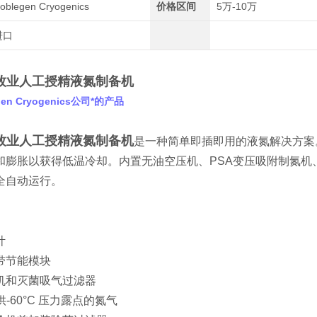
oblegen Cryogenics
价格区间
5万-10万
进口
2畜牧业人工授精液氮制备机
en Cryogenics公司*的产品
2畜牧业人工授精液氮制备机
是一种简单即插即用的液氮解决方案。基于
和膨胀以获得低温冷却。内置无油空压机、PSA变压吸附制氮机
全自动运行。
计
带节能模块
机和灭菌吸气过滤器
-60°C 压力露点的氮气