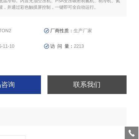
低温冷却。内置无油空压机、PSA变压吸附制氮机、制冷机、氦
罐，并通过彩色触摸屏控制，一键即可全自动运行。
TON2
厂商性质：
生产厂家
5-11-10
访 问 量：
2213
品咨询
联系我们