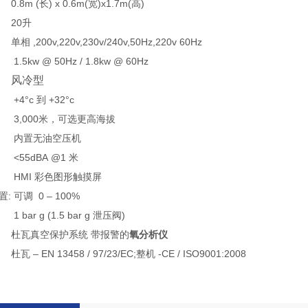
0.8m (长) x 0.6m(宽)x1.7m(高)
20升
单相 ,200v,220v,230v/240v,50Hz,220v 60Hz
1.5kw @ 50Hz / 1.8kw @ 60Hz
风冷型
+4°c 到 +32°c
3,000米，可选更高海拔
内置无油空压机
<55dBA @1 米
HMI 彩色图形触摸屏
置:
可调 0 – 100%
1 bar g (1.5 bar g 泄压阀)
杜瓦真空保护系统 带报警的
氧分析仪
杜瓦 – EN 13458 / 97/23/EC;整机 -CE / ISO9001:2008