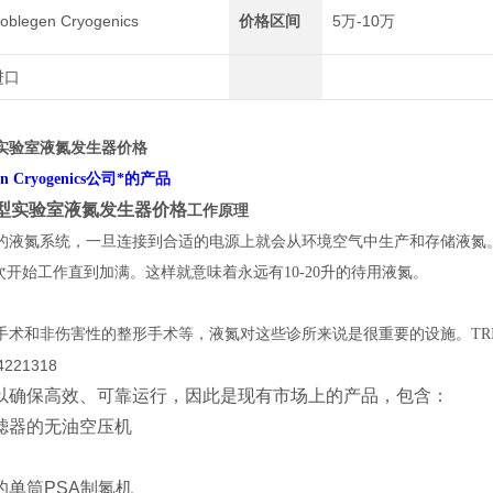
oblegen Cryogenics
价格区间
5万-10万
进口
型实验室液氮发生器价格
n Cryogenics公司*的产品
小型实验室液氮发生器价格
工作原理
的液氮系统，一旦连接到合适的电源上就会从环境空气中生产和存储液氮
次开始工作直到加满。这样就意味着永远有10-20升的待用液氮。
手术和非伤害性的整形手术等，液氮对这些诊所来说是很重要的设施。TRI
以确保高效、可靠运行，因此是现有市场上的产品，包含：
滤器的无油空压机
的单筒PSA制氮机