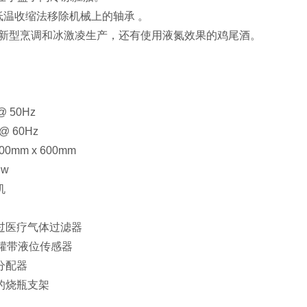
低温收缩法移除机械上的轴承 。
 创新型烹调和冰激凌生产，还有使用液氮效果的鸡尾酒。
 50Hz
 60Hz
0mm x 600mm
 w
机
过医疗气体过滤器
瓦罐带液位传感器
分配器
的烧瓶支架