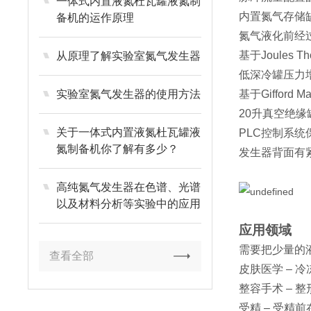
一体式内置液氮杜瓦罐液氮制
内置氮气存储
备机的运作原理
氮气液化前经
基于Joules
从原理了解实验室氮气发生器
低深冷罐压力增
实验室氮气发生器的使用方法
基于Gifford
20升真空绝缘
关于一体式内置液氮杜瓦罐液
PLC控制系
氮制备机你了解有多少？
发生器背面有紧
高纯氮气发生器在色谱、光谱
以及材料分析等实验中的应用
作用
应用领域
需要把少量的
查看全部
皮肤医学 – 
整容手术 – 
受精 – 受精