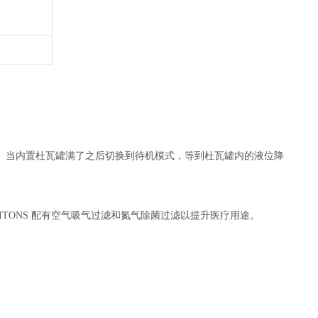
。当内置杜瓦罐满了之后切换到待机模式，等到杜瓦罐内的液位降
TONS 配有空气吸气过滤和氮气除菌过滤以提升医疗用途。