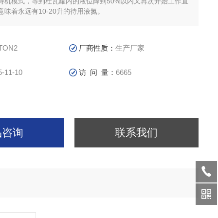
待机模式，等到杜瓦罐内的液位降到50%以内又再次开始工作直
味着永远有10-20升的待用液氮。
TON2
厂商性质：
生产厂家
5-11-10
访 问 量：
6665
品咨询
联系我们