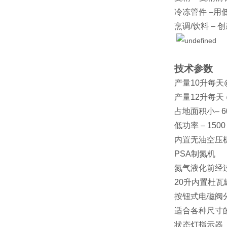
冷冻管件 –用
烹调/饮料 –
技术参数
产量10升每天@
产量12升每天 @
占地面积小– 60
低功率 – 1500
内置无油空压
PSA制氮机
氮气液化前经
20升内置杜
按钮式电磁阀
适合各种尺寸
状态灯指示器