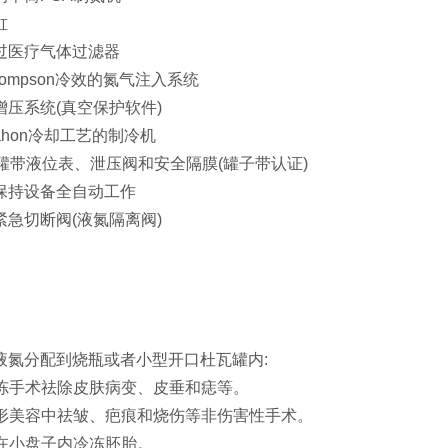
缸
过医疗气体过滤器
 Thompson冷效的氮气注入系统
压系统(真空保护软件)
 Mahon冷却工艺的制冷机
罐带液位表、泄压阀和安全隔膜(罐子带认证)
统保持设备全自动工作
急切断阀(液氮隔离阀)
液氮分配到烧瓶或者小型开口杜瓦罐内:
冷冻手术祛除皮肤病变、皮垂和痣等。
整形美容中祛皱、疤痕和烧伤等非伤害性手术。
前在小盘子内冷冻胚胎。