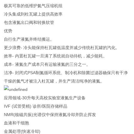
极其可靠的低维护氦气压缩机组
冷头集成到杜瓦罐上提供高效率
包含液氮出口阀和转换软管
优势
自行生产液氮并终结搬运。
更少浪费- 冷头能保持杜瓦罐低温度并减少传统杜瓦罐的汽化。
效率- 内置杜瓦罐一旦满了系统就自动待机，减少能耗。
成本- 液氮生产成本只有运输液氮的三分之一。
洁净- 封闭式PSA制氮循环系统、制冷机和除菌过滤器确保只有干净
干燥的氮气才被注入杜瓦罐，并生产清洁纯净的液氮。
应用领域-30升每天高校实验室液氮生产设备
IVF (试管受精) 诊所/医院存储样品
NMR(核磁共振)光谱仪中保持液氦冷却并防止挥发
血液和干细胞
金属处理(快速冷却)