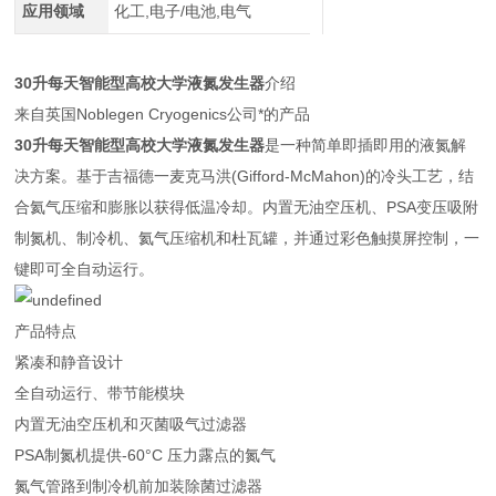
应用领域
化工,电子/电池,电气
30升每天智能型高校大学液氮发生器
介绍
来自英国Noblegen Cryogenics公司*的产品
30升每天智能型高校大学液氮发生器
是一种简单即插即用的液氮解
决方案。基于吉福德一麦克马洪(Gifford-McMahon)的冷头工艺，结
合氦气压缩和膨胀以获得低温冷却。内置无油空压机、PSA变压吸附
制氮机、制冷机、氦气压缩机和杜瓦罐，并通过彩色触摸屏控制，一
键即可全自动运行。
产品特点
紧凑和静音设计
全自动运行、带节能模块
内置无油空压机和灭菌吸气过滤器
PSA制氮机提供-60°C 压力露点的氮气
氮气管路到制冷机前加装除菌过滤器