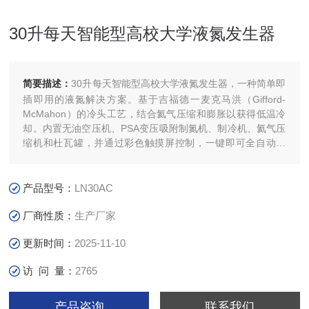
30升每天智能型高校大学液氮发生器
简要描述：
30升每天智能型高校大学液氮发生器，一种简单即
插即用的液氮解决方案。基于吉福德一麦克马洪（Gifford-
McMahon）的冷头工艺，结合氦气压缩和膨胀以获得低温冷
却。内置无油空压机、PSA变压吸附制氮机、制冷机、氦气压
缩机和杜瓦罐，并通过彩色触摸屏控制，一键即可全自动运
行。
产品型号：
LN30AC
厂商性质：
生产厂家
更新时间：
2025-11-10
访 问 量：
2765
产品咨询
联系我们