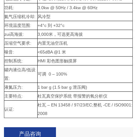
功耗:
3.0kw @ 50Hz / 3.4kw @ 60Hz
氦气压缩机冷却:
风冷型
环境温度范围:
+4°c 到 +32°c
zui高海拔:
3,000米，可选更高海拔
压缩空气要求:
内置无油空压机
噪音:
<65dBA @1 米
控制系统:
HMI 彩色图形触摸屏
罐内液位高/低设
可调 0 – 100%
置:
液氮压力:
1 bar g (1.5 bar g 泄压阀)
主要特点:
杜瓦真空保护系统 带报警的氧分析仪
杜瓦 – EN 13458 / 97/23/EC;整机 -CE / ISO9001:
认证:
2008
产品咨询