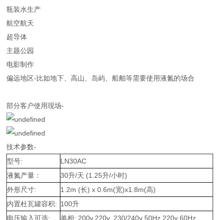
瓶装水生产
航空航天
超导体
主题公园
电影制作
偏远地区-比如地下、高山、岛屿、船舶等需要使用液氮的场合
部分客户使用现场-
技术参数-
型号:
LN30AC
液氮产量：
30升/天 (1.25升/小时)
外形尺寸:
1.2m (长) x 0.6m(宽)x1.8m(高)
内置杜瓦罐容积:
100升
电压输入可选:
单相: 200v,220v, 230/240v 50Hz,220v 60Hz