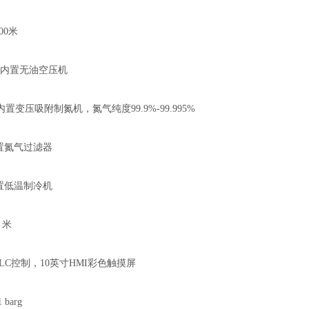
00米
 内置无油空压机
变压吸附制氮机，氮气纯度99.9%-99.995%
置氮气过滤器
置低温制冷机
 米
C控制，10英寸HMI彩色触摸屏
barg