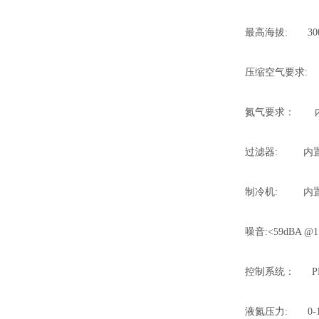
最高海拔: 30
压缩空气要求:
氮气要求： 内置
过滤器: 内
制冷机: 内
噪音:<59dBA @1
控制系统： PL
液氮压力: 0-1 