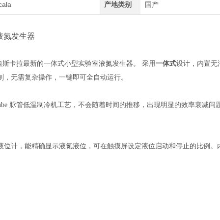
cala
产地类别
国产
液氮发生器
来自斯卡拉最新的一体式小型实验室液氮发生器。 采用
一体式
设计，内置无
制，无需复杂操作，一键即可全自动运行。
e Tube 脉管低温制冷机工艺，不会随着时间的推移，出现明显的效率衰
液位计，能精确显示液氮液位，可在触摸屏设定液位启动和停止的比例。