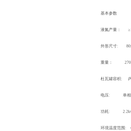
基本参数
液氮产量： ≥10升
外形尺寸: 80x6
重量： 270k
杜瓦罐容积: 内
电压: 单相,22
功耗: 2.2k
环境温度范围: +4