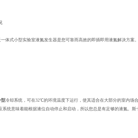
况
每天一体式小型实验室液氮发生器是您可靠而高效的即插即用液氮解决方案
冷型
冷却系统，可在32℃的环境温度下运行，使其适合在大部分的室内场
应系统意味着能根据液位自动停止和启动，所以您总是有足够的液氮。斯