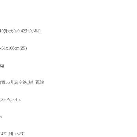
/天(≥0.42升/小时)
1x168cm(高)
g
置35升真空绝热杜瓦罐
0V,50Hz
w
℃ 到 +32℃