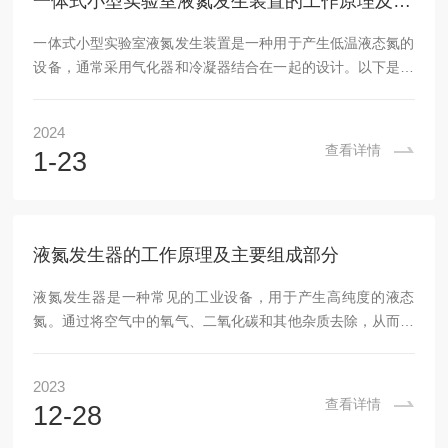
一体式小型实验室液氮发生装置的工作原理及操作标准
一体式小型实验室液氮发生装置是一种用于产生低温液态氮的
设备，通常采用气化器和冷凝器结合在一起的设计。以下是其
工作原理及操作标准：工作原理：液氮发生装置通常由液氮
罐、压力控制阀、加热系统和冷却系统等组成。装置内的液氮
2024
通过加热系统被加热并转变为气态。加热后的气态液氮经过压
查看详情
1-23
力控制阀调节后进入冷凝器，在冷凝器中被重新冷却并转变回
液态。操作标准：安全操作：在使用前，请确保了解相关安全
规范，并严格按照操作手册进行操作。连接：将电源线插入电
源插座，并确认所有连接部分都牢固可靠，不漏电和不泄...
液氮发生器的工作原理及主要组成部分
液氮发生器是一种常见的工业设备，用于产生高纯度的液态
氮。通过将空气中的氧气、二氧化碳和其他杂质去除，从而得
到纯净的液态氮。具有广泛的应用领域，包括医疗、实验室、
半导体制造、食品冷冻等。液氮发生器的工作原理：1.空气压
2023
缩：首先，空气被抽入压缩机，经过多级压缩，使得压缩空气
查看详情
12-28
的温度和压力升高。2.空气预冷：接下来，压缩空气进入冷却
器进行预冷处理，以降低温度，并去除其中的水蒸气和部分杂