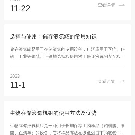
说明书并熟悉各部件的功能和使用方法。液氮供应：确保有足
查看详情
11-22
够的液氮供应，并将液氮储存罐正确连接到制备机上。检查储
存罐中的压力是否适当，并根据需要进行补充或更换。正确设
置参数：根据需要设置合适的温度、时间以及其他相关参数，
以确保获得所需的液氮制备效果。密封容器：将待制备样...
选择与使用：储存液氮罐的常用知识
储存液氮罐是用于存储液氮的专用设备，广泛应用于医疗、科
研、工业等领域。正确地选择和使用对于保证液氮的安全和稳
定供应至关重要。本文将详细介绍设备的选择与使用常用知
识。一、材质一般采用不锈钢或铝合金等金属材料制成。不锈
2023
钢具有优异的耐腐蚀性和耐高温性能，铝合金则具有轻便和导
查看详情
11-1
热性能良好的特点。根据使用环境和需求的不同，可以选择不
同材质的储存液氮罐。二、容量容量根据实际需求而定，常见
的容量有5升、10升、20升、30升等。对于需要大量储存液氮
的情况，可以选择较大容量的储存罐；而对于只需...
生物存储液氮机组的使用方法及优势
生物存储液氮机组是一种用于长期保存生物样品（如细胞、细
菌、血清等）的设备，它将样品存放在极低温度下的液氮中，