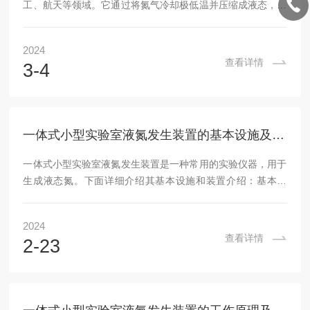
工、航天等领域。它通过将氮气冷却极低温并压缩成液态，从
而实现氮气的液化，为各行业提供了高纯度、稳定性强的液态
氮气。本文将探讨氮气液化系统的原理、结构、应用及优势。
2024
工作原理主要是利用压缩机将氮气压缩为高压气体，然后通过
查看详情
3-4
冷凝器将高压气体冷却到极低温，使其液化成为液态氮气。在
这个过程中，需要严格控制温度、压力等参数，以确保液化效
果和产品质量。结构通常由压缩机、蒸发器、冷凝器、储液
罐、控制系统等部分组成。压缩机起到将氮气压缩的作用，...
一体式小型实验室液氮发生装置的基本设施及装置介绍
一体式小型实验室液氮发生装置是一种常用的实验仪器，用于
生成液态氮。下面详细介绍其基本设施和装置介绍：基本设
施：液氮储罐：用于存放液态氮的容器。通常由高真空材料制
成，具有良好的保温性能。减压阀：位于液氮储罐上方，控制
2024
内部压力以避免过高压力导致危险。装置介绍：一体式小型实
查看详情
2-23
验室液氮发生装置通常包括以下组件：发生瓶：容纳反应物的
圆形玻璃瓶或金属容器。内部有底部出口连接至冷凝管道。冷
凝管道：连接到发生瓶底部出口，并延伸至外部环境。负责将
产生的蒸汽冷凝为液态。压力表和温度计：安装在发生瓶...