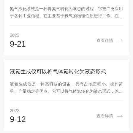
氮气液化系统是一种将氮气转化为液态的过程，它被广泛应用
于各种工业领域。它主要基于氮气的物理性质进行工作。在常
温常压下，氮气是一种无色、无味、无毒的气体。当氮气被压
缩、冷却至足够低的温度时，它会液化并变成液体。这个过程
2023
需要大量的能量来克服分子间的相互作用力，因此需要使用冷
查看详情
9-21
冻剂或压缩气体来降低温度和压力。本文将介绍氮气液化系统
的基本原理、组成部分、应用场景以及维护保养等方面的内
容。一、通常由以下几个主要部分组成：氮气压缩系统：用于
将常温常压下的氮气压缩至较高的压力。冷却系统：使用...
液氮生成仪可以将气体氮转化为液态形式
液氮生成仪是一种高科技的设备，具有占地面积小、操作简
单、产量稳定等优点。它可以将气体氮转化为液态形式，以满
足不同领域的需求。一、基础知识液氮生成仪主要由压缩系
统、冷凝系统和液化系统组成。压缩系统将常温常压的气态氮
2023
压缩成高温高压的液态氮；冷凝系统将高温高压的液态氮进行
查看详情
9-12
冷却，使其温度降低；液化系统将冷却后的液态氮进行进一步
的压缩和冷却，使其变成液态形式。二、应用领域被广泛应用