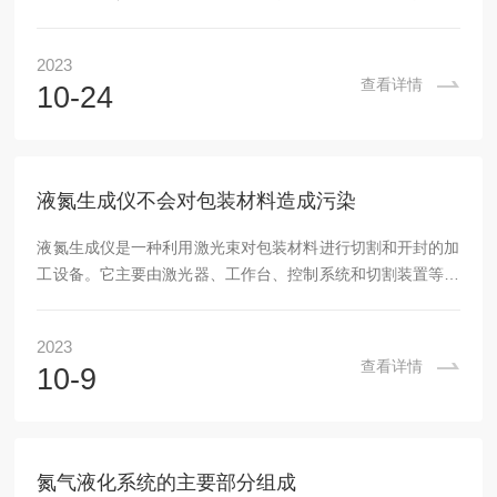
以保持其活性和稳定性。以下是常见的使用方法和优势：使用
方法：样品准备：将要保存的生物样品冷冻或经过特殊处理
2023
后，放入专用容器中，并确保其密封良好。补充液氮：确认液
查看详情
10-24
氮机组内部液位正常，并根据需要及时补充液氮。安置样品：
将装有生物样品的容器小心地放入机组内部，注意避免剧烈摇
晃或碰撞。记录管理：对每个存储位置进行记录和标记，包括
样本信息、日期、位置等，以便检索和管理。优势：长期...
液氮生成仪不会对包装材料造成污染
液氮生成仪是一种利用激光束对包装材料进行切割和开封的加
工设备。它主要由激光器、工作台、控制系统和切割装置等组
成。激光器产生激光束，通过透镜和反射镜将其导向到工作台
上方的包装材料上。控制系统控制激光束的开启和关闭，使激
2023
光束按照预设的路径进行切割。切割装置则将包装材料进行切
查看详情
10-9
割，并使开封后的包装材料保持整洁和美观。液氮生成仪的优
点有很多，它可以实现自动化操作，提高生产效率，同时可以
降低操作成本。此外，由于激光束的精确性和无接触性，液氮
生成仪不会对包装材料造成污染，也不会对产品造成损...
氮气液化系统的主要部分组成