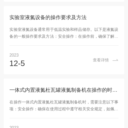
质。3.空气分离：经过预冷后的空气进入分离装置，一般采用
分子筛或冷凝法进行分离。这一步骤主要是通过降...
实验室液氮设备的操作要求及方法
实验室液氮设备通常用于低温实验和样品储存。以下是液氮设
备的一般操作要求及方法：安全操作：在操作前，确保了解并
遵守相关安全规定，包括穿戴防护手套、护目镜等个人防护装
备。液氮具有极低的温度，避免直接接触皮肤或眼睛，并注意
2023
防止溅入。遵循消防和通风安全要求，在通风良好的区域工
查看详情
12-5
作。设备准备：确认液氮容器密封完好，并检查压力表是否正
常工作。确保设备内无杂质和冰块。加注液氮：使用专用加注
管将液氮缓慢倒入容器中，以免产生过多蒸汽和喷溅。不要超
过容器规定的最大填充高度，以免发生爆破或泄漏。使用...
一体式内置液氮杜瓦罐液氮制备机在操作的时候需要注意的事项
在操作一体式内置液氮杜瓦罐液氮制备机时，需要注意以下事
项：安全操作：确保在使用过程中遵守相关安全规定，如佩戴
个人防护装备（如手套、护目镜等），并且避免直接接触液
氮。仔细阅读说明书：在开始操作之前，仔细阅读设备的操作
2023