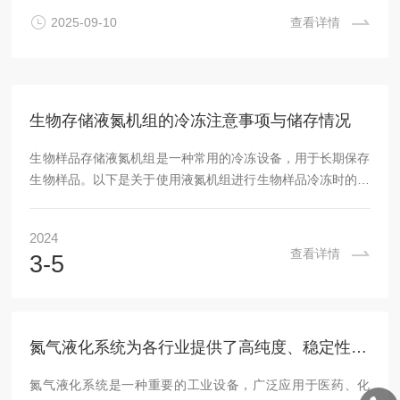
或面临场地、运维等场景适配难题，与企业和样本库的实际供
2025-09-10
查看详情
液需求存在显著矛盾，叠加能耗、折旧等多重成本劣势，最终
导致其在经济性和实用性上均难以满足需求，具体原因如下：
一、产量刚性与...
生物存储液氮机组的冷冻注意事项与储存情况
生物样品存储液氮机组是一种常用的冷冻设备，用于长期保存
生物样品。以下是关于使用液氮机组进行生物样品冷冻时的注
意事项和储存情况：安全操作：在使用液氮机组时，必须遵循
相关的安全操作规程。这包括佩戴个人防护装备（如手套、护
2024
目镜）以及确保设备处于通风良好的区域。避免接触皮肤：液
查看详情
3-5
氮的温度极低，会对皮肤造成严重损伤。因此，在操作过程中
应避免直接接触液态氮，并采取相应措施来保护自身安全。样
品容器选择：选择合适的样品容器非常重要。常见的选择包括
聚丙烯管、聚乙烯袋或专用冰箱盒等耐低温材料制成的...
氮气液化系统为各行业提供了高纯度、稳定性强的液态氮气
氮气液化系统是一种重要的工业设备，广泛应用于医药、化