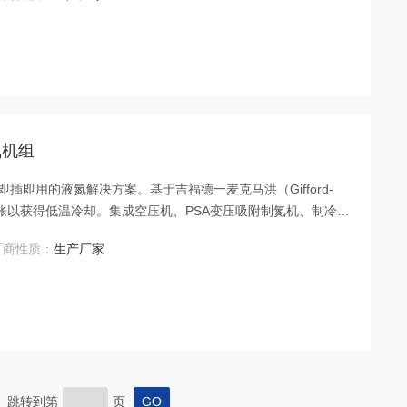
氮机组
插即用的液氮解决方案。基于吉福德一麦克马洪（Gifford-
膨胀以获得低温冷却。集成空压机、PSA变压吸附制氮机、制冷
屏控制，一键即可全自动运行。
厂商性质：
生产厂家
页 跳转到第
页