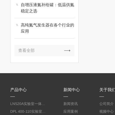
自增压液氮补给罐：低温供氮
稳定之选
高纯氮气发生器在各个行业的
应用
查看全部
产品中心
新闻中心
关于我
LNS20A实验室一体式20-25升/天液氮制备仪
新闻资讯
公司简介
DPL 400-110实验室110升自增压液氮补给罐
应用案例
视频中心