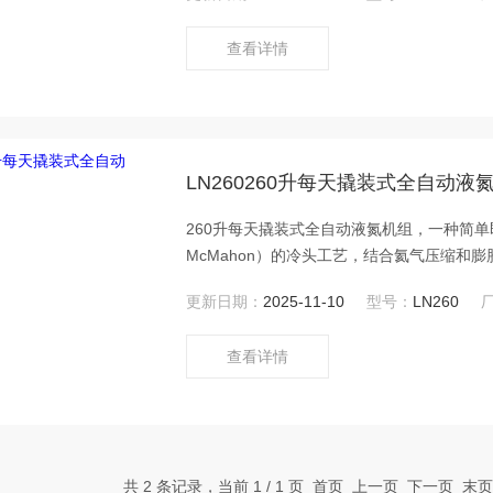
查看详情
LN260260升每天撬装式全自动液
260升每天撬装式全自动液氮机组，一种简单即
McMahon）的冷头工艺，结合氦气压缩和
机、氦气压缩机和杜瓦罐，并通过彩色触摸
更新日期：
2025-11-10
型号：
LN260
查看详情
共 2 条记录，当前 1 / 1 页 首页 上一页 下一页 末